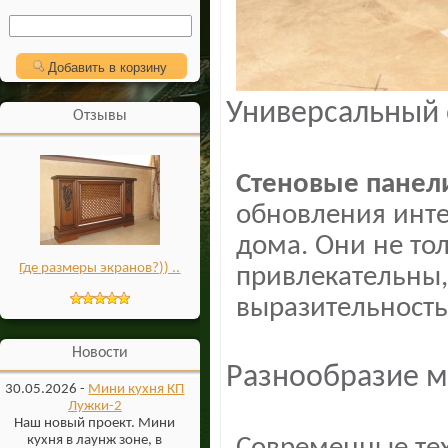
Добавить в корзину
Универсальный 
Отзывы
Стеновые панел
обновления инте
дома. Они не то
Где размеры экранов?)) ..
привлекательны
выразительность
Новости
Разнообразие м
30.05.2026 -
Мини кухня КП
Лужки-2
Наш новый проект. Мини
кухня в лаунж зоне, в