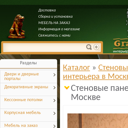
Доставка
Сборка и установка
МЕБЕЛЬ НА ЗАКАЗ
Информация о магазине
Свяжитесь с нами
Разделы
Каталог
»
Стеновы
Двери и дверные
интерьера в Моск
порталы
Стеновые пане
Декоративные экраны
Москве
Кессонные потолки
Корпусная мебель
Мебель на заказ