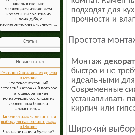
комнат. Каменны
панель в спальне,
подходят для кух
являющаяся изголовьем
кровати. Выполнена из
прочности и влаг
шпона дуба, с
изометрическим рисунком. ...
Простота монта
Статьи
Монтаж
декорат
Новые статьи
быстро и не треб
Кессонный потолок из дерева
идеальными для 
в Москве
Что такое кессонный
Современные си
потолок? Кессонный потолок
— это декоративная
устанавливать п
конструкция, состоящая из
деревянных балок и
кирпич или гипс
элементов, ...
Панели буазери: элегантный
выбор для вашего интерьера
Широкий выбор
в Москве
Что такое панели буазери?