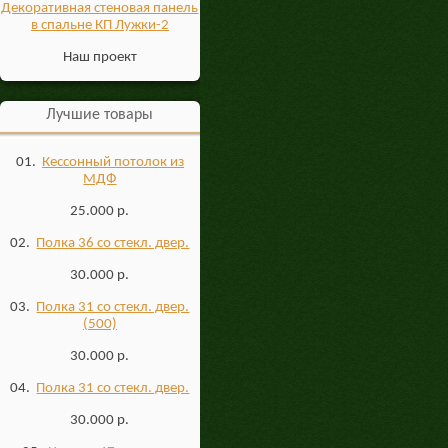
Декоративная стеновая панель
в спальне КП Лужки-2
Наш проект
Лучшие товары
01.
Кессонный потолок из
МДФ
25.000 р.
02.
Полка 36 со стекл. двер.
30.000 р.
03.
Полка 31 со стекл. двер.
(500)
30.000 р.
04.
Полка 31 со стекл. двер.
30.000 р.