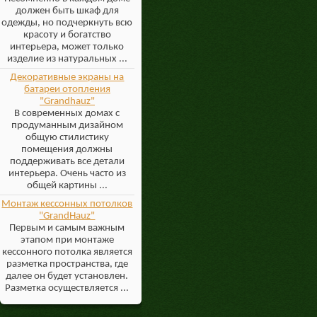
должен быть шкаф для
одежды, но подчеркнуть всю
красоту и богатство
интерьера, может только
изделие из натуральных ...
Декоративные экраны на
батареи отопления
"Grandhauz"
В современных домах с
продуманным дизайном
общую стилистику
помещения должны
поддерживать все детали
интерьера. Очень часто из
общей картины ...
Монтаж кессонных потолков
"GrandHauz"
Первым и самым важным
этапом при монтаже
кессонного потолка является
разметка пространства, где
далее он будет установлен.
Разметка осуществляется ...