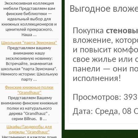
Эксклюзивная коллекция
Выгодное влож
мебели Представляем вам
финские библиотеки —
идеальный выбор для
книжных коллекционеров и
Покупка
стеновы
ценителей прекрасного.
Наша ...
вложение, котор
Школьная "парта Эрисмана"
и повысит комфо
Представляем вашему
вниманию нашу
свое жилье или 
эксклюзивную новинку:
Встречайте, знаменитая
панели — они по
школьная "парта Эрисмана".
Немного истории: Школьную
исполнения!
парту ...
Финские книжные полки
"Grandhauz"
Просмотров: 393
Представляем Вашему
вниманию финские книжные
полки из натурального
Дата: Среда, 08 
дерева "Grandhauz" ,
серии Billnas. В ...
Шкафы/Гардеробы для
одежды "Grandhauz"
Несомненно в каждом доме