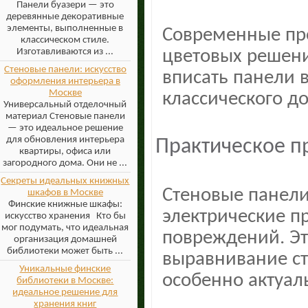
Панели буазери — это
деревянные декоративные
элементы, выполненные в
Современные пр
классическом стиле.
цветовых решени
Изготавливаются из ...
Стеновые панели: искусство
вписать панели 
оформления интерьера в
Москве
классического д
Универсальный отделочный
материал Стеновые панели
— это идеальное решение
для обновления интерьера
Практическое 
квартиры, офиса или
загородного дома. Они не ...
Секреты идеальных книжных
Стеновые панели
шкафов в Москве
Финские книжные шкафы:
электрические п
искусство хранения Кто бы
мог подумать, что идеальная
повреждений. Эт
организация домашней
библиотеки может быть ...
выравнивание ст
Уникальные финские
особенно актуал
библиотеки в Москве:
идеальное решение для
хранения книг