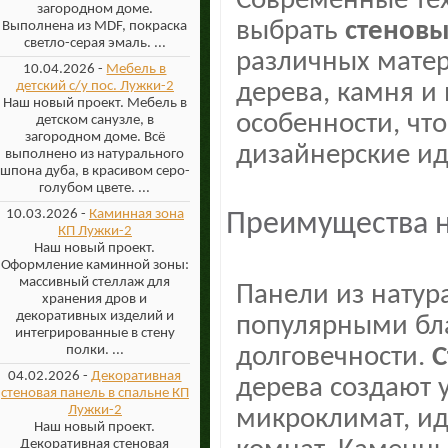
Современные тех
загородном доме.
выбрать
стеновы
Выполнена из MDF, покраска
светло-серая эмаль. ...
различных матер
10.04.2026 -
Мебель в
дерева, камня и
детский с/у пос. Лужки-2
Наш новый проект. Мебель в
особенности, чт
детском санузле, в
загородном доме. Всё
дизайнерские ид
выполнено из натурального
шпона дуба, в красивом серо-
голубом цвете. ...
10.03.2026 -
Каминная зона
Преимущества н
КП Лужки-2
Наш новый проект.
Оформление каминной зоны:
массивный стеллаж для
Панели из натур
хранения дров и
декоративных изделий и
популярными бла
интегрированные в стену
долговечности.
С
полки. ...
04.02.2026 -
Декоративная
дерева создают 
стеновая панель в спальне КП
Лужки-2
микроклимат, ид
Наш новый проект.
Декоративная стеновая