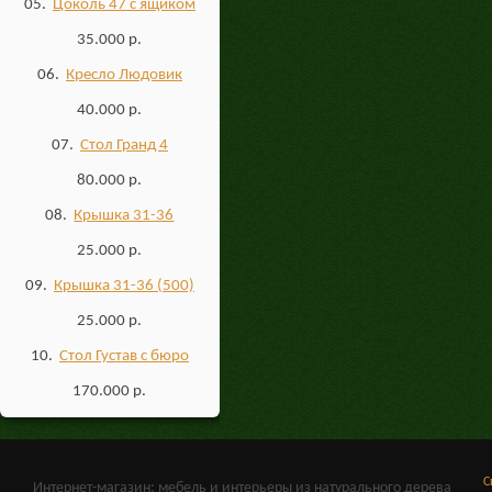
05.
Цоколь 47 с ящиком
35.000 р.
06.
Кресло Людовик
40.000 р.
07.
Стол Гранд 4
80.000 р.
08.
Крышка 31-36
25.000 р.
09.
Крышка 31-36 (500)
25.000 р.
10.
Стол Густав с бюро
170.000 р.
С
Интернет-магазин: мебель и интерьеры из натурального дерева